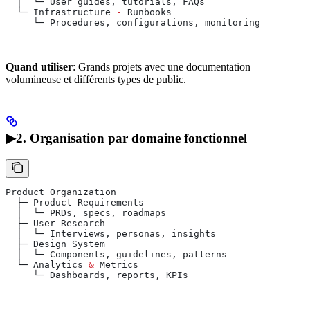
  │  └─ 
User
 guides
, 
tutorials
, 
FAQs
  └─ 
Infrastructure
 -
 Runbooks
     └─ 
Procedures
, 
configurations
, 
monitoring
Quand utiliser
: Grands projets avec une documentation
volumineuse et différents types de public.
▶2. Organisation par domaine fonctionnel
Product
 Organization
  ├─ 
Product
 Requirements
  │  └─ 
PRDs
, 
specs
, 
roadmaps
  ├─ 
User
 Research
  │  └─ 
Interviews
, 
personas
, 
insights
  ├─ 
Design
 System
  │  └─ 
Components
, 
guidelines
, 
patterns
  └─ 
Analytics
 &
 Metrics
     └─ 
Dashboards
, 
reports
, 
KPIs