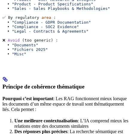
  • 
"Product - Product Specifications"
  • 
"Sales - Sales Playbooks & Methodologies"
✅ 
By
 regulatory
 area
 :
  • 
"Compliance - GDPR Documentation"
  • 
"Compliance - SOC2 Evidence"
  • 
"Legal - Contracts & Agreements"
❌ 
Avoid
 (
too
 generic
) :
  • 
"Documents"
  • 
"Fichiers 2025"
  • 
"Misc"
Principe de cohérence thématique
Pourquoi c’est important
: Les RAG fonctionnent mieux lorsque
les documents d’un même espace de travail sont thématiquement
liés. Cela permet :
Une meilleure contextualisation
: L’IA comprend mieux les
relations entre des documents similaires
Des réponses plus précises
: La recherche sémantique est