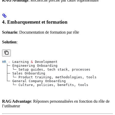
RAG Avantage
: Recherche précise par cadre réglementaire
4. Embarquement et formation
Scénario
: Documentation de formation par rôle
Solution
:
HR
 -
 Learning
 &
 Development
  ├─ 
Engineering
 Onboarding
  │  └─ 
Setup
 guides
, 
tech
 stack
, 
processes
  ├─ 
Sales
 Onboarding
  │  └─ 
Product
 training
, 
methodologies
, 
tools
  └─ 
General
 Company
 Onboarding
     └─ 
Culture
, 
policies
, 
benefits
, 
tools
RAG Advantage
: Réponses personnalisées en fonction du rôle de
l’utilisateur