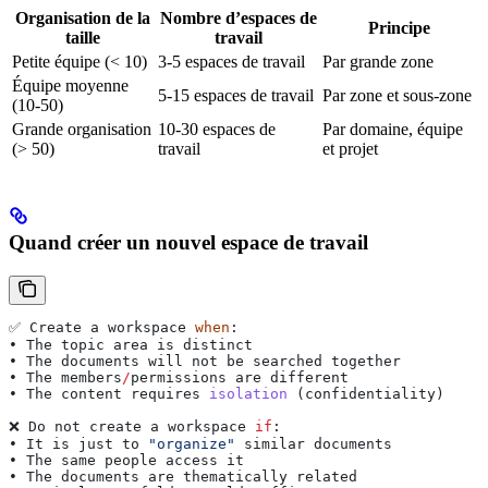
Organisation de la
Nombre d’espaces de
Principe
taille
travail
Petite équipe (< 10)
3-5 espaces de travail
Par grande zone
Équipe moyenne
5-15 espaces de travail
Par zone et sous-zone
(10-50)
Grande organisation
10-30 espaces de
Par domaine, équipe
(> 50)
travail
et projet
Quand créer un nouvel espace de travail
✅ 
Create
 a
 workspace
 when
:
• 
The
 topic
 area
 is
 distinct
• 
The
 documents
 will
 not
 be
 searched
 together
• 
The
 members
/
permissions
 are
 different
• 
The
 content
 requires
 isolation
 (
confidentiality
)
❌ 
Do
 not
 create
 a
 workspace
 if
:
• 
It
 is
 just
 to
 "organize"
 similar
 documents
• 
The
 same
 people
 access
 it
• 
The
 documents
 are
 thematically
 related