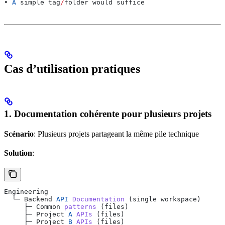
• 
A
 simple
 tag
/
folder
 would
 suffice
Cas d’utilisation pratiques
1. Documentation cohérente pour plusieurs projets
Scénario
: Plusieurs projets partageant la même pile technique
Solution
:
Engineering
  └─ 
Backend
 API
 Documentation
 (
single
 workspace
)
     ├─ 
Common
 patterns
 (
files
)
     ├─ 
Project
 A
 APIs
 (
files
)
     ├─ 
Project
 B
 APIs
 (
files
)