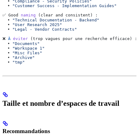
  • 
"Compliance - Security Policies"
  • 
"Customer Success - Implementation Guides"
✅ 
Good
 naming
 (
clear
 and
 consistent
) :
  • 
"Technical Documentation - Backend"
  • 
"User Research 2025"
  • 
"Legal - Vendor Contracts"
❌ 
À
 éviter
 (
trop
 vagues
 pour
 une
 recherche
 efficace
) :
  • 
"Documents"
  • 
"Workspace 1"
  • 
"Misc Files"
  • 
"Archive"
  • 
"tmp"
Taille et nombre d’espaces de travail
Recommandations