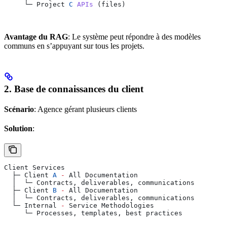
     └─ 
Project
 C
 APIs
 (
files
)
Avantage du RAG
: Le système peut répondre à des modèles
communs en s’appuyant sur tous les projets.
2. Base de connaissances du client
Scénario
: Agence gérant plusieurs clients
Solution
:
Client
 Services
  ├─ 
Client
 A
 -
 All
 Documentation
  │  └─ 
Contracts
, 
deliverables
, 
communications
  ├─ 
Client
 B
 -
 All
 Documentation
  │  └─ 
Contracts
, 
deliverables
, 
communications
  └─ 
Internal
 -
 Service
 Methodologies
     └─ 
Processes
, 
templates
, 
best
 practices