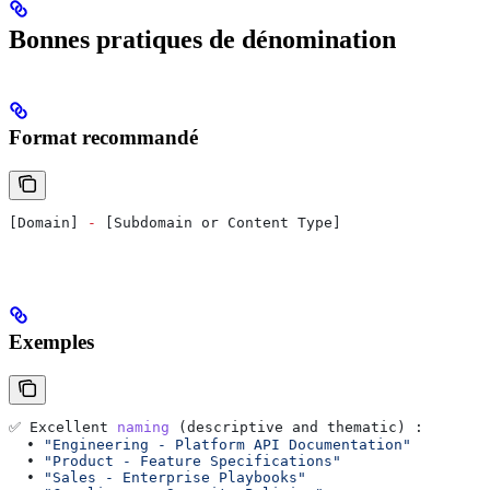
Bonnes pratiques de dénomination
Format recommandé
[
Domain
] 
-
 [
Subdomain
 or
 Content
 Type
]
Exemples
✅ 
Excellent
 naming
 (
descriptive
 and
 thematic
) :
  • 
"Engineering - Platform API Documentation"
  • 
"Product - Feature Specifications"
  • 
"Sales - Enterprise Playbooks"