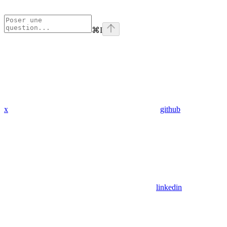
⌘
I
x
github
linkedin