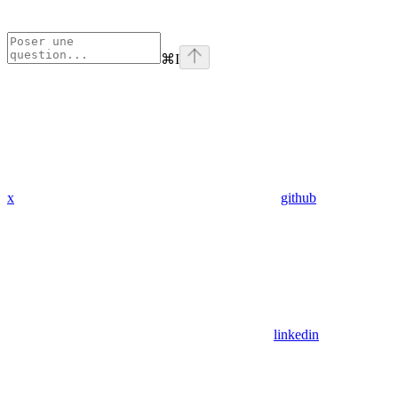
⌘
I
x
github
linkedin