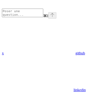
⌘
I
x
github
linkedin