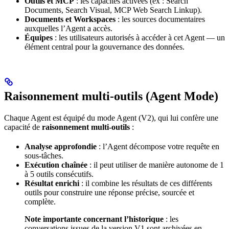
Outils et MCP
: les capacités activées (ex : Search
Documents, Search Visual, MCP Web Search Linkup).
Documents et Workspaces
: les sources documentaires
auxquelles l’Agent a accès.
Équipes
: les utilisateurs autorisés à accéder à cet Agent — un
élément central pour la gouvernance des données.
Raisonnement multi-outils (Agent Mode)
Chaque Agent est équipé du mode Agent (V2), qui lui confère une
capacité de
raisonnement multi-outils
:
Analyse approfondie
: l’Agent décompose votre requête en
sous-tâches.
Exécution chaînée
: il peut utiliser de manière autonome de 1
à 5 outils consécutifs.
Résultat enrichi
: il combine les résultats de ces différents
outils pour construire une réponse précise, sourcée et
complète.
Note importante concernant l’historique
: les
conversations issues de la version V1 sont archivées en