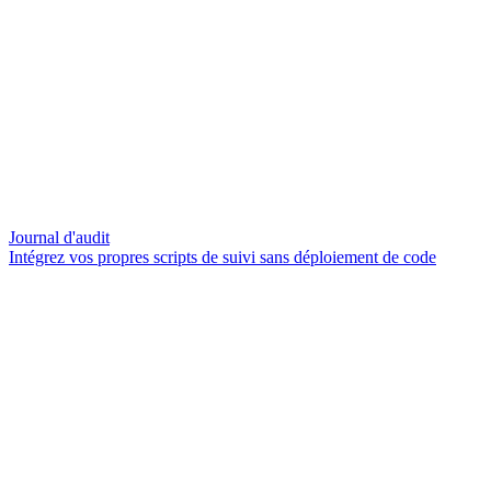
Journal d'audit
Intégrez vos propres scripts de suivi sans déploiement de code