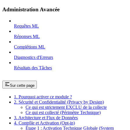
Administration Avancée
Requêtes ML
Réponses ML
Complétions ML
Diagnostics d'Erreurs
Résultats des Tâches
Sur cette page
1. Pourquoi activer ce module ?
2. Sécurité et Confidentialité (Privacy by Design)
Ce qui est strictement EXCLU de la collecte
Ce qui est collecté (Périmètre Technique)
3. Architecture et Flux de Données
4. Contrôle et Activation (Opt-in)
Étape 1 : Activation Technique Globale (System