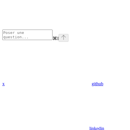
⌘
I
x
github
linkedin