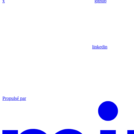
x
github
linkedin
Propulsé par