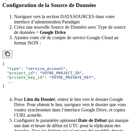
Configuration de la Source de Données
Naviguez vers la section DATASOURCES dans votre
interface d’administration Paradigm
Créez une nouvelle Source de Données avec Type de source
de données =
Google Drive
Ajoutez votre clé de compte de service Google Cloud au
format JSON :
{
  "type"
: 
"service_account"
,
  "project_id"
: 
"VOTRE_PROJECT_ID"
,
  "private_key_id"
: 
"VOTRE_PRIVATE_KEY"
,
  ...
}
Pour
Lien du Dossier
, entrez le lien vers le dossier Google
Drive. Pour obtenir le lien, naviguez vers le dossier que vous
voulez synchroniser dans l’interface Google Drive, et copiez
l’URL actuelle.
Configurez le paramètre optionnel
Date de Début
qui marque
une date et heure de début en UTC pour la réplication des
données. Tous les fichiers qui n’ont
pas
été modifiés depuis