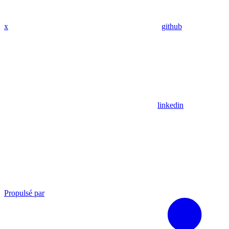
x
github
linkedin
Propulsé par