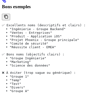
Bons exemples
✅ Excellents noms (descriptifs et clairs) :
  • "Ingénierie - Groupe Backend"
  • "Ventes - Entreprises"
  • "Produit - Application iOS"
  • "Projet Phoenix - Groupe principale"
  • "Comité de sécurité"
  • "Réussite client - EMEA"
✅ Bons noms (objectifs clairs) :
  • "Groupe Ingénierie"
  • "Marketing"
  • "Science des données"
❌ À éviter (trop vague ou générique) :
  • "Groupe 1"
  • "Temp"
  • "Test"
  • "Divers"
  • "Groupe A"