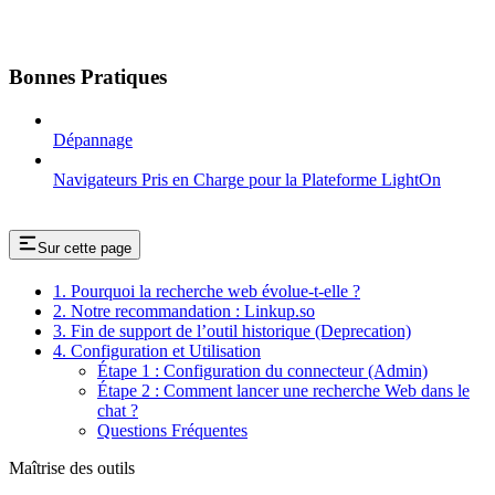
Bonnes Pratiques
Dépannage
Navigateurs Pris en Charge pour la Plateforme LightOn
Sur cette page
1. Pourquoi la recherche web évolue-t-elle ?
2. Notre recommandation : Linkup.so
3. Fin de support de l’outil historique (Deprecation)
4. Configuration et Utilisation
Étape 1 : Configuration du connecteur (Admin)
Étape 2 : Comment lancer une recherche Web dans le
chat ?
Questions Fréquentes
Maîtrise des outils