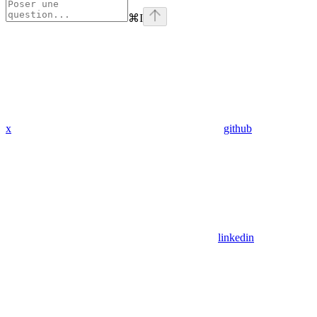
⌘
I
x
github
linkedin