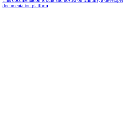
This documentation is built and hosted on Mintlify, a developer
documentation platform