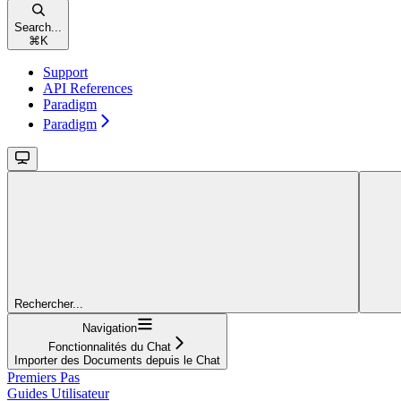
Search...
⌘
K
Support
API References
Paradigm
Paradigm
Rechercher...
Navigation
Fonctionnalités du Chat
Importer des Documents depuis le Chat
Premiers Pas
Guides Utilisateur