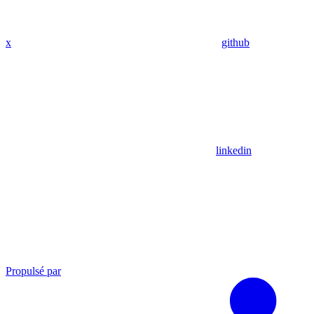
x
github
linkedin
Propulsé par