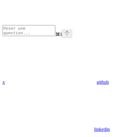
⌘
I
x
github
linkedin