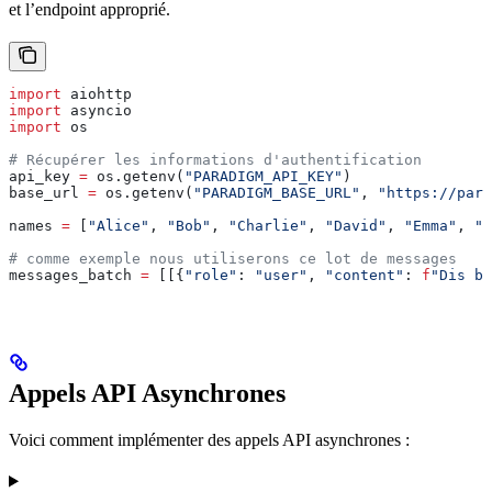
et l’endpoint approprié.
import
 aiohttp
import
 asyncio
import
 os
# Récupérer les informations d'authentification
api_key 
=
 os.getenv(
"PARADIGM_API_KEY"
)
base_url 
=
 os.getenv(
"PARADIGM_BASE_URL"
, 
"https://para
names 
=
 [
"Alice"
, 
"Bob"
, 
"Charlie"
, 
"David"
, 
"Emma"
, 
"F
# comme exemple nous utiliserons ce lot de messages
messages_batch 
=
 [[{
"role"
: 
"user"
, 
"content"
: 
f
"Dis bo
Appels API Asynchrones
Voici comment implémenter des appels API asynchrones :