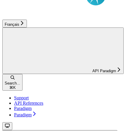
Français
API Paradigm
Search...
⌘
K
Support
API References
Paradigm
Paradigm