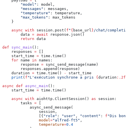
    payload 
=
 {
        "model"
: model,
        "messages"
: messages,
        "temperature"
: temperature,
        "max_tokens"
: max_tokens
    }
    async
 with
 session.post(
f
"
{
base_url
}
/chat/completio
        data 
=
 await
 response.json()
        return
 data
def
 sync_main
():
    responses 
=
 []
    start_time 
=
 time.time()
    for
 name 
in
 names:
        response 
=
 sync_send_message(name)
        responses.append(response)
    duration 
=
 time.time() 
-
 start_time
    print
(
f
"L'exécution synchrone a pris 
{
duration
:.2f}
async
 def
 async_main
():
    start_time 
=
 time.time()
    async
 with
 aiohttp.ClientSession() 
as
 session:
        tasks 
=
 [
            async_send_message(
                session,
                [{
"role"
: 
"user"
, 
"content"
: 
f
"Dis bonj
                model
=
"alfred-ft5"
,
                temperature
=
0.4