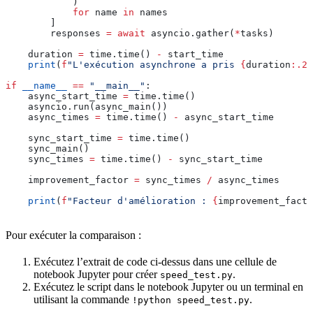
            )
            for
 name 
in
 names
        ]
        responses 
=
 await
 asyncio.gather(
*
tasks)
    duration 
=
 time.time() 
-
 start_time
    print
(
f
"L'exécution asynchrone a pris 
{
duration
:.2f
if
 __name__
 ==
 "__main__"
:
    async_start_time 
=
 time.time()
    asyncio.run(async_main())
    async_times 
=
 time.time() 
-
 async_start_time
    sync_start_time 
=
 time.time()
    sync_main()
    sync_times 
=
 time.time() 
-
 sync_start_time
    improvement_factor 
=
 sync_times 
/
 async_times
    print
(
f
"Facteur d'amélioration : 
{
improvement_facto
Pour exécuter la comparaison :
Exécutez l’extrait de code ci-dessus dans une cellule de
notebook Jupyter pour créer
.
speed_test.py
Exécutez le script dans le notebook Jupyter ou un terminal en
utilisant la commande
.
!python speed_test.py