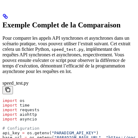
Exemple Complet de la Comparaison
Pour comparer les appels API synchrones et asynchrones dans un
scénario pratique, vous pouvez utiliser l’extrait suivant. Cet extrait
créera un fichier Python,
, implémentant des
speed_test.py
requêtes API synchrones et asynchrones, respectivement. Vous
pouvez ensuite exécuter ce script pour observer la différence de
temps d’exécution, démontrant l’efficacité de la programmation
asynchrone pour les requêtes en lot.
speed_test.py
import
 os
import
 time
import
 requests
import
 aiohttp
import
 asyncio
# Configuration
api_key 
=
 os.getenv(
"PARADIGM_API_KEY"
)
base_url 
=
 os.getenv(
"PARADIGM_BASE_URL"
, 
"https://para