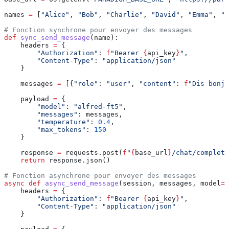
names 
=
 [
"Alice"
, 
"Bob"
, 
"Charlie"
, 
"David"
, 
"Emma"
, 
"F
# Fonction synchrone pour envoyer des messages
def
 sync_send_message
(
name
):
    headers 
=
 {
        "Authorization"
: 
f
"Bearer 
{
api_key
}
"
,
        "Content-Type"
: 
"application/json"
    }
    messages 
=
 [{
"role"
: 
"user"
, 
"content"
: 
f
"Dis bonjo
    payload 
=
 {
        "model"
: 
"alfred-ft5"
,
        "messages"
: messages,
        "temperature"
: 
0.4
,
        "max_tokens"
: 
150
    }
    response 
=
 requests.post(
f
"
{
base_url
}
/chat/completi
    return
 response.json()
# Fonction asynchrone pour envoyer des messages
async
 def
 async_send_message
(
session
, 
messages
, 
model
=
"
    headers 
=
 {
        "Authorization"
: 
f
"Bearer 
{
api_key
}
"
,
        "Content-Type"
: 
"application/json"
    }