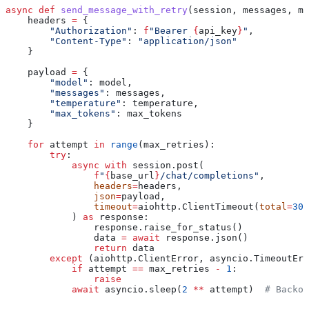
async
 def
 send_message_with_retry
(
session
, 
messages
, 
mo
    headers 
=
 {
        "Authorization"
: 
f
"Bearer 
{
api_key
}
"
,
        "Content-Type"
: 
"application/json"
    }
    payload 
=
 {
        "model"
: model,
        "messages"
: messages,
        "temperature"
: temperature,
        "max_tokens"
: max_tokens
    }
    for
 attempt 
in
 range
(max_retries):
        try
:
            async
 with
 session.post(
                f
"
{
base_url
}
/chat/completions"
,
                headers
=
headers,
                json
=
payload,
                timeout
=
aiohttp.ClientTimeout(
total
=
30
)
            ) 
as
 response:
                response.raise_for_status()
                data 
=
 await
 response.json()
                return
 data
        except
 (aiohttp.ClientError, asyncio.TimeoutErr
            if
 attempt 
==
 max_retries 
-
 1
:
                raise
            await
 asyncio.sleep(
2
 **
 attempt)  
# Backof