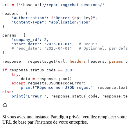
url 
=
 f
"
{
base_url
}
/reporting/chat-sessions/"
headers 
=
 {
    "Authorization"
: 
f
"Bearer 
{
api_key
}
"
,
    "Content-Type"
: 
"application/json"
}
params 
=
 {
    "company_id"
: 
2
,
    "start_date"
: 
"2025-01-01"
,  
# Requis
    # "end_date": "2025-04-01"   # Optionnel, par défau
}
response 
=
 requests.get(url, 
headers
=
headers, 
params
=
pa
if
 response.status_code 
==
 200
:
    try
:
        data 
=
 response.json()
    except
 requests.JSONDecodeError:
        print
(
"Réponse non-JSON reçue:"
, response.text)
else
:
    print
(
"Erreur:"
, response.status_code, response.tex
Si vous avez une instance Paradigm privée, veuillez remplacer votre
URL de base par l’instance de votre entreprise.