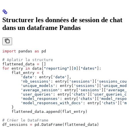
Structurer les données de session de chat
dans un dataframe Pandas
import
 pandas 
as
 pd
# Aplatir la structure
flattened_data 
=
 []
for
 entry 
in
 data[
"reporting"
][
0
][
"dates"
]:
    flat_entry 
=
 {
        'date'
: entry[
'date'
],
        'nb_sessions'
: entry[
'sessions'
][
'sessions_coun
        'unique_models'
: entry[
'sessions'
][
'unique_mode
        'average_session'
: entry[
'sessions'
][
'average_s
        'user_queries'
: entry[
'chats'
][
'user_queries_co
        'model_responses'
: entry[
'chats'
][
'model_respo
        'model_responses_with_docs'
: entry[
'chats'
][
'mo
    }
    flattened_data.append(flat_entry)
# Créer le DataFrame
df_sessions 
=
 pd.DataFrame(flattened_data)