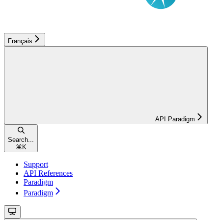
Français
API Paradigm
Search...
⌘
K
Support
API References
Paradigm
Paradigm