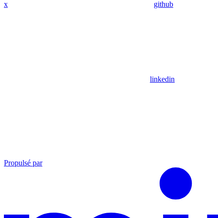
x
github
linkedin
Propulsé par